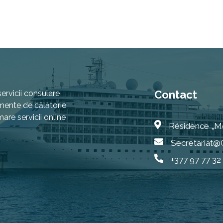
Contact
servicii consulare
mente de călătorie
are servicii online
Résidence „M
Secretariat
+377 97 77 32